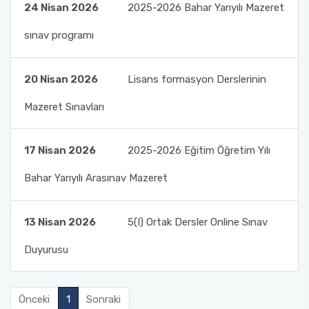
Biyosidal Ürün Uygulayıcı Eğitimi
Eğitim Öğretim Komisyonu
24 Nisan 2026
2025-2026 Bahar Yarıyılı Mazeret
Fotoğraf Galerisi
Akdeniz Yabancı Öğrenci Sınavı (YÖS)
sınav programı
Bağımlılık ile Mücadele Komisyonu
Ders Bilgi Paketi
Mezun Komisyonu
20 Nisan 2026
Lisans formasyon Derslerinin
Uzaktan Eğitim (AKUZEM)
Mazeret Sınavları
Akdeniz Üniversitesi Mezun Bilgi Sistemi
17 Nisan 2026
2025-2026 Eğitim Öğretim Yılı
ÇAP - Yandal
Bahar Yarıyılı Arasınav Mazeret
Dereceye Giren Mezunlarımız
13 Nisan 2026
5(I) Ortak Dersler Online Sınav
Duyurusu
Önceki
1
Sonraki