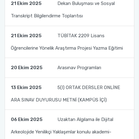
Biyosidal Ürün Uygulayıcı Eğitimi
Eğitim Öğretim Komisyonu
21 Ekim 2025
Dekan Buluşması ve Sosyal
Fotoğraf Galerisi
Akdeniz Yabancı Öğrenci Sınavı (YÖS)
Transkript Bilgilendirme Toplantısı
Bağımlılık ile Mücadele Komisyonu
Ders Bilgi Paketi
Mezun Komisyonu
21 Ekim 2025
TÜBİTAK 2209 Lisans
Uzaktan Eğitim (AKUZEM)
Öğrencilerine Yönelik Araştırma Projesi Yazma Eğitimi
Akdeniz Üniversitesi Mezun Bilgi Sistemi
20 Ekim 2025
Arasınav Programları
ÇAP - Yandal
13 Ekim 2025
5(I) ORTAK DERSLER ONLİNE
Dereceye Giren Mezunlarımız
ARA SINAV DUYURUSU METNİ (KAMPÜS İÇİ)
06 Ekim 2025
Uzaktan Algılama ile Dijital
Arkeolojide Yenilikçi Yaklaşımlar konulu akademi-