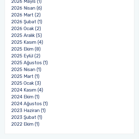
2026 Mayıs (1)
Biyosidal Ürün Uygulayıcı Eğitimi
Eğitim Öğretim Komisyonu
2026 Nisan (6)
Fotoğraf Galerisi
Akdeniz Yabancı Öğrenci Sınavı (YÖS)
2026 Mart (2)
Bağımlılık ile Mücadele Komisyonu
2026 Şubat (1)
Ders Bilgi Paketi
2026 Ocak (2)
Mezun Komisyonu
2025 Aralık (5)
2025 Kasım (4)
Uzaktan Eğitim (AKUZEM)
2025 Ekim (8)
2025 Eylül (2)
Akdeniz Üniversitesi Mezun Bilgi Sistemi
2025 Ağustos (1)
2025 Nisan (1)
ÇAP - Yandal
2025 Mart (1)
2025 Ocak (3)
2024 Kasım (4)
Dereceye Giren Mezunlarımız
2024 Ekim (1)
2024 Ağustos (1)
2023 Haziran (1)
2023 Şubat (1)
2022 Ekim (1)