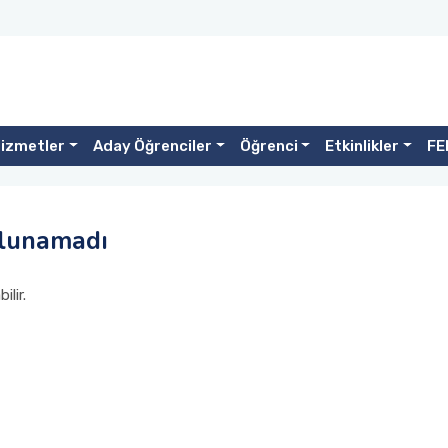
izmetler
Aday Öğrenciler
Öğrenci
Etkinlikler
FE
ulunamadı
lir.