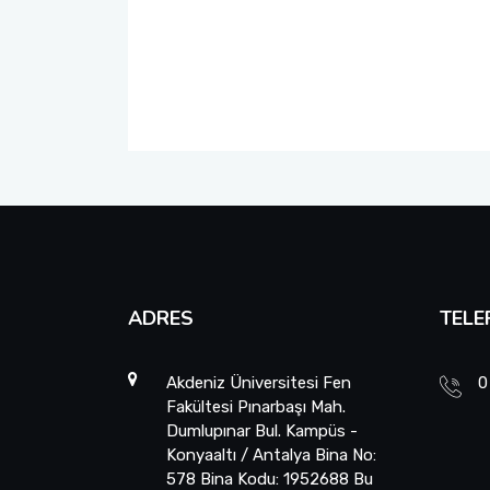
Fotoğraf Galerisi
Akdeniz Yabancı Öğrenci Sınavı (YÖS)
Bağımlılık ile Mücadele Komisyonu
Ders Bilgi Paketi
Mezun Komisyonu
Uzaktan Eğitim (AKUZEM)
Akdeniz Üniversitesi Mezun Bilgi Sistemi
ÇAP - Yandal
ADRES
TELE
Dereceye Giren Mezunlarımız
Akdeniz Üniversitesi Fen
0
Fakültesi Pınarbaşı Mah.
Dumlupınar Bul. Kampüs -
Konyaaltı / Antalya Bina No:
578 Bina Kodu: 1952688 Bu