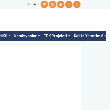
English
NİKS
Komisyonlar
TDK Projeleri
Kalite Yönetim Sist